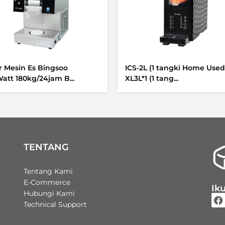
er Mesin Es Bingsoo
ICS-2L (1 tangki Home Used)
att 180kg/24jam B...
XL3L*1 (1 tang...
TENTANG
Tentang Kami
E-Commerce
Iku
Hubungi Kami
Technical Support