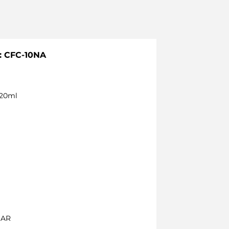
: CFC-10NA
 120ml
BAR