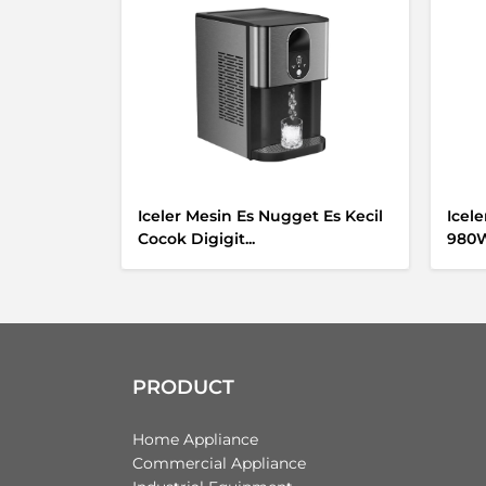
Iceler Mesin Es Nugget Es Kecil
Icel
Cocok Digigit...
980W
PRODUCT
Home Appliance
Commercial Appliance