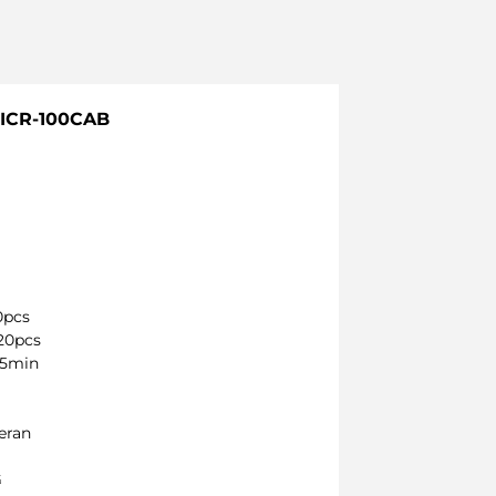
 ICR-100CAB
0pcs
120pcs
25min
Keran
G