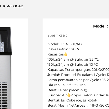
ICR-100CAB
Model :
Spesifikasi :
Model: HZB-150F/AB
Daya Listrik: 520W
Kapasitas
:
105kg/24jam @ Suhu air 25 °C.
150kg/24jam @ Suhu air 10 °C.
Kapasitas Penampungan: 20KG/210
Jumlah Produksi Es dalam 1 Cycle: 
Lama pembuatan es per Cycle：15-
Ukuran Es: 22*22*22MM
Berat Es per piece: 7-9g
Sumber Air
2 opsi: Galon air dan 
Bentuk Es: Cube ice, Es kotak
Berat Mesin Net/gross ：41KG /56K