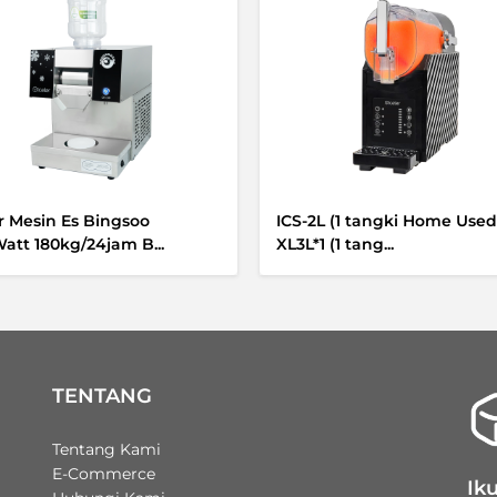
er Mesin Es Bingsoo
ICS-2L (1 tangki Home Used)
att 180kg/24jam B...
XL3L*1 (1 tang...
TENTANG
Tentang Kami
E-Commerce
Iku